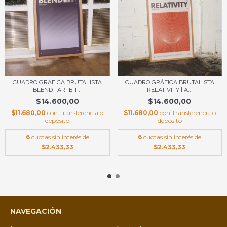
CUADRO GRÁFICA BRUTALISTA
CUADRO GRÁFICA BRUTALISTA
BLEND | ARTE T...
RELATIVITY | A...
$14.600,00
$14.600,00
$11.680,00
con
Transferencia o
$11.680,00
con
Transferencia o
depósito
depósito
6
cuotas sin interés de
6
cuotas sin interés de
$2.433,33
$2.433,33
NAVEGACIÓN